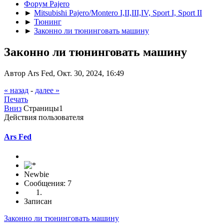
Форум Pajero
►
Mitsubishi Pajero/Montero I,II,III,IV, Sport I, Sport II
►
Тюнинг
►
Законно ли тюнинговать машину
Законно ли тюнинговать машину
Автор Ars Fed, Окт. 30, 2024, 16:49
« назад
-
далее »
Печать
Вниз
Страницы
1
Действия пользователя
Ars Fed
Newbie
Сообщения: 7
Записан
Законно ли тюнинговать машину