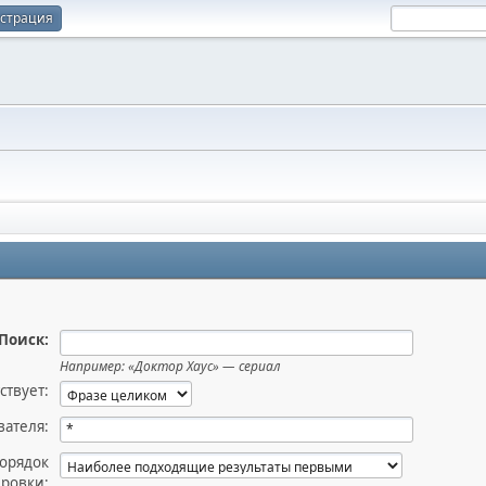
истрация
Поиск:
Например:
«Доктор Хаус» — сериал
ствует:
вателя:
орядок
ировки: