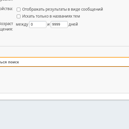
ойства:
Отображать результаты в виде сообщений
Искать только в названиях тем
Возраст
между
и
дней
щения:
ться поиск