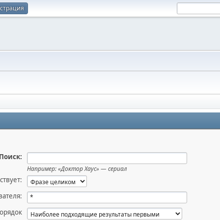
истрация
Поиск:
Например:
«Доктор Хаус» — сериал
ствует:
вателя:
орядок