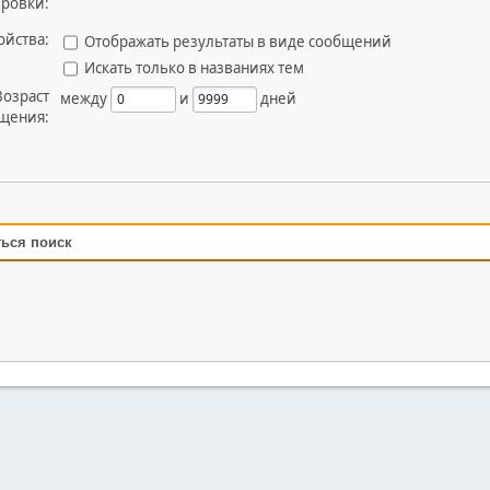
ировки:
ойства:
Отображать результаты в виде сообщений
Искать только в названиях тем
Возраст
между
и
дней
щения:
ться поиск