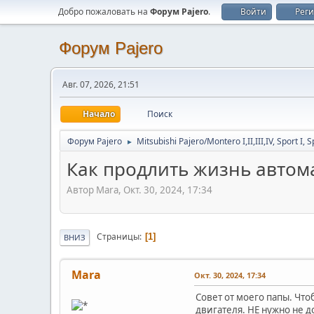
Добро пожаловать на
Форум Pajero
.
Войти
Рег
Форум Pajero
Авг. 07, 2026, 21:51
Начало
Поиск
Форум Pajero
Mitsubishi Pajero/Montero I,II,III,IV, Sport I, S
►
Как продлить жизнь автом
Автор Mara, Окт. 30, 2024, 17:34
Страницы
1
ВНИЗ
Mara
Окт. 30, 2024, 17:34
Совет от моего папы. Что
двигателя. НЕ нужно не д