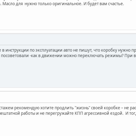
м). Масло для нужно только оригинальное. И будет вам счастье.
 в инструкции по эксплуатации авто не пишут, что коробку нужно п
е посоветовали -как в движении можно переключать режимы? При вс
стажем рекомендую хотите продлить "жизнь" своей коробке – не р
ештатной работы и не перегружайте КПП агрессивной ездой. И тогд