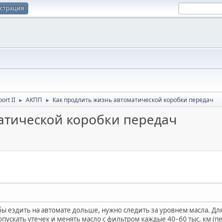
истрация
port II
АКПП
Как продлить жизнь автоматической коробки передач
►
►
атической коробки передач
бы ездить на автомате дольше, нужно следить за уровнем масла. Д
опускать утечек и менять масло с фильтром каждые 40–60 тыс. км (п