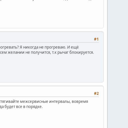
#1
рогревать? Я никогда не прогреваю. И ещё
ем желании не получится, т.к рычаг блокируется.
#2
астягивайте межсервисные интервалы, вовремя
а будет все в порядке.