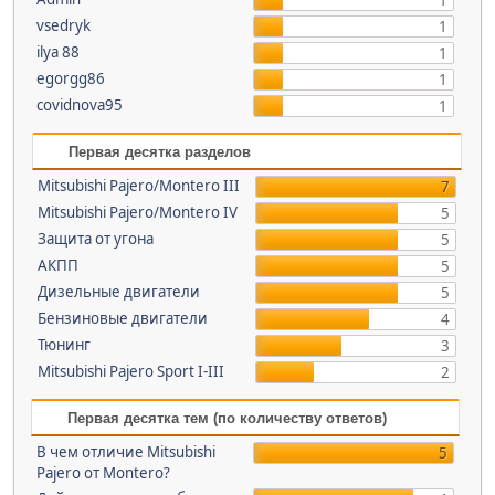
1
vsedryk
1
ilya 88
1
egorgg86
1
covidnova95
1
Первая десятка разделов
Mitsubishi Pajero/Montero III
7
Mitsubishi Pajero/Montero IV
5
Защита от угона
5
АКПП
5
Дизельные двигатели
5
Бензиновые двигатели
4
Тюнинг
3
Mitsubishi Pajero Sport I-III
2
Первая десятка тем (по количеству ответов)
В чем отличие Mitsubishi
5
Pajero от Montero?