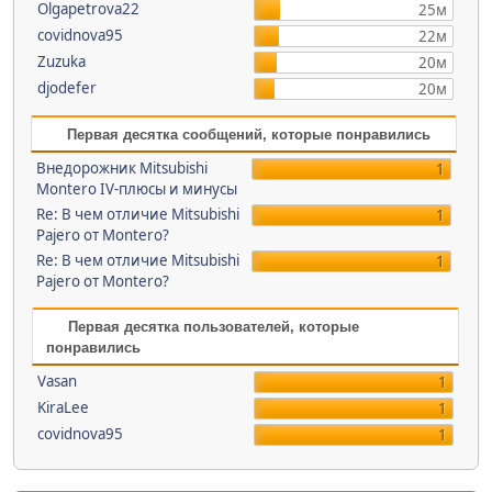
Olgapetrova22
25м
covidnova95
22м
Zuzuka
20м
djodefer
20м
Первая десятка сообщений, которые понравились
Внедорожник Mitsubishi
1
Montero IV-плюсы и минусы
Re: В чем отличие Mitsubishi
1
Pajero от Montero?
Re: В чем отличие Mitsubishi
1
Pajero от Montero?
Первая десятка пользователей, которые
понравились
Vasan
1
KiraLee
1
covidnova95
1