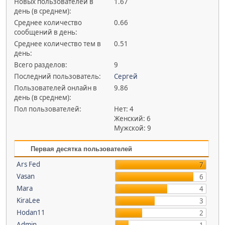
Новых пользователей в
1.67
день (в среднем):
Среднее количество
0.66
сообщений в день:
Среднее количество тем в
0.51
день:
Всего разделов:
9
Последний пользователь:
Сергей
Пользователей онлайн в
9.86
день (в среднем):
Пол пользователей:
Нет: 4
Женский: 6
Мужской: 9
Первая десятка пользователей
Ars Fed
7
Vasan
6
Mara
4
KiraLee
3
Hodan11
2
Admin