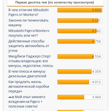
Первая десятка тем (по количеству просмотров)
В чем отличие Mitsubishi
5 650
Pajero от Montero?
Законно ли тюнинговать
5 191
машину
Mitsubishi Pajero/Montero
4 982
покупать или нет?
Действенные способы
4 756
защитить автомобиль от
угона
Мицубиси Паджеро Спорт
4 554
отзывы владельцев: все
минусы, недостатки, плюсы
В чем плюсы и минусы
4 359
дизельных двигателей
Как продлить жизнь
4 012
автоматической коробки
передач
🚗❄️ Мой опыт зимнего
3 404
вождения на Pajero +
полезные советы!