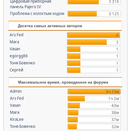
Цифровая приборная
3 316
панель Pajero IV
Проблема c холостым ходом
3 125
Десятка самых активных авторов
Ars Fed
4
Mara
3
Vasan
1
egorgg86
1
Тоня Бовенко
1
Сергей
1
Максимальное время, проведенное на форуме
Admin
3ч 13м
Ars Fed
1ч 2м
Vasan
43м
Mara
38м
KiraLee
37м
Тоня Бовенко
32м