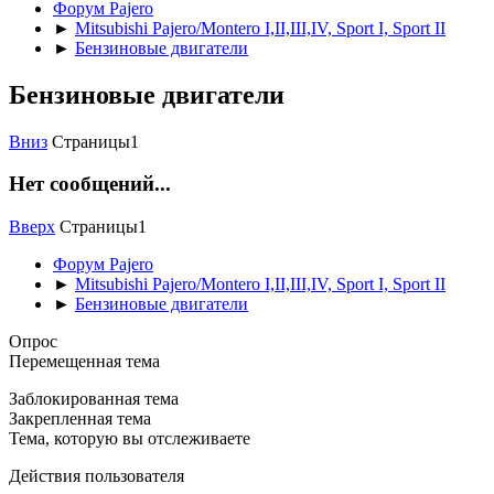
Форум Pajero
►
Mitsubishi Pajero/Montero I,II,III,IV, Sport I, Sport II
►
Бензиновые двигатели
Бензиновые двигатели
Вниз
Страницы
1
Нет сообщений...
Вверх
Страницы
1
Форум Pajero
►
Mitsubishi Pajero/Montero I,II,III,IV, Sport I, Sport II
►
Бензиновые двигатели
Опрос
Перемещенная тема
Заблокированная тема
Закрепленная тема
Тема, которую вы отслеживаете
Действия пользователя