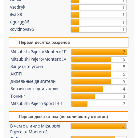
1
vsedryk
1
ilya 88
1
egorgg86
1
covidnova95
1
Первая десятка разделов
Mitsubishi Pajero/Montero III
7
Mitsubishi Pajero/Montero IV
5
Защита от угона
5
АКПП
5
Дизельные двигатели
5
Бензиновые двигатели
4
Тюнинг
3
Mitsubishi Pajero Sport I-III
2
Первая десятка тем (по количеству ответов)
В чем отличие Mitsubishi
5
Pajero от Montero?