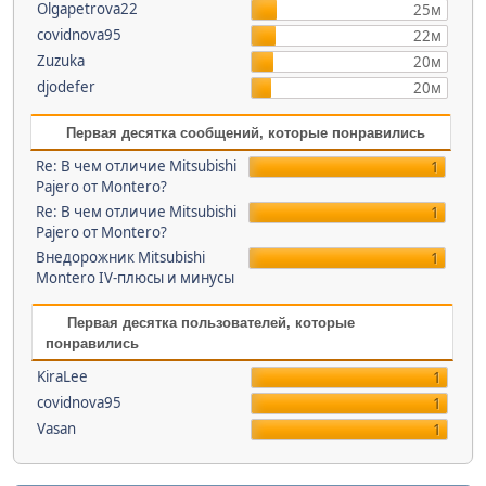
Olgapetrova22
25м
covidnova95
22м
Zuzuka
20м
djodefer
20м
Первая десятка сообщений, которые понравились
Re: В чем отличие Mitsubishi
1
Pajero от Montero?
Re: В чем отличие Mitsubishi
1
Pajero от Montero?
Внедорожник Mitsubishi
1
Montero IV-плюсы и минусы
Первая десятка пользователей, которые
понравились
KiraLee
1
covidnova95
1
Vasan
1