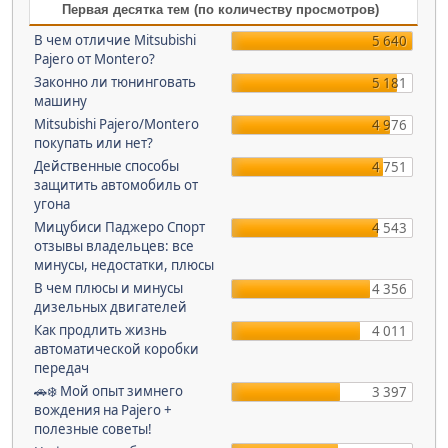
Первая десятка тем (по количеству просмотров)
В чем отличие Mitsubishi
5 640
Pajero от Montero?
Законно ли тюнинговать
5 181
машину
Mitsubishi Pajero/Montero
4 976
покупать или нет?
Действенные способы
4 751
защитить автомобиль от
угона
Мицубиси Паджеро Спорт
4 543
отзывы владельцев: все
минусы, недостатки, плюсы
В чем плюсы и минусы
4 356
дизельных двигателей
Как продлить жизнь
4 011
автоматической коробки
передач
🚗❄️ Мой опыт зимнего
3 397
вождения на Pajero +
полезные советы!