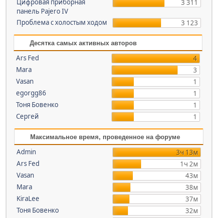
Цифровая приборная
3 311
панель Pajero IV
Проблема c холостым ходом
3 123
Десятка самых активных авторов
Ars Fed
4
Mara
3
Vasan
1
egorgg86
1
Тоня Бовенко
1
Сергей
1
Максимальное время, проведенное на форуме
Admin
3ч 13м
Ars Fed
1ч 2м
Vasan
43м
Mara
38м
KiraLee
37м
Тоня Бовенко
32м