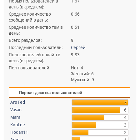
Новых пользователей в
1.67
день (в среднем):
Среднее количество
0.66
сообщений в день:
Среднее количество тем в
0.51
день:
Всего разделов:
9
Последний пользователь:
Сергей
Пользователей онлайн в
9.83
день (в среднем):
Пол пользователей:
Нет: 4
Женский: 6
Мужской: 9
Первая десятка пользователей
Ars Fed
7
Vasan
6
Mara
4
KiraLee
3
Hodan11
2
Admin