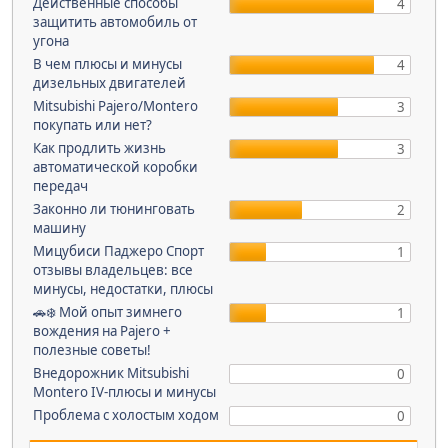
Действенные способы
4
защитить автомобиль от
угона
В чем плюсы и минусы
4
дизельных двигателей
Mitsubishi Pajero/Montero
3
покупать или нет?
Как продлить жизнь
3
автоматической коробки
передач
Законно ли тюнинговать
2
машину
Мицубиси Паджеро Спорт
1
отзывы владельцев: все
минусы, недостатки, плюсы
🚗❄️ Мой опыт зимнего
1
вождения на Pajero +
полезные советы!
Внедорожник Mitsubishi
0
Montero IV-плюсы и минусы
Проблема c холостым ходом
0