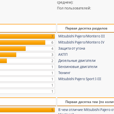
среднем):
Пол пользователей:
Первая десятка разделов
Mitsubishi Pajero/Montero III
7
Mitsubishi Pajero/Montero IV
6
Защита от угона
4
АКПП
3
Дизельные двигатели
2
Бензиновые двигатели
1
Тюнинг
1
Mitsubishi Pajero Sport I-III
1
1
1
Первая десятка тем (по коли
В чем отличие Mitsubishi Pajero о
5