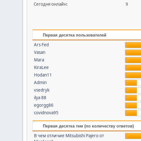
Сегодня онлайн:
9
Первая десятка пользователей
Ars Fed
Vasan
Mara
KiraLee
Hodan11
Admin
vsedryk
ilya 88
egorgg86
covidnova95
Первая десятка тем (по количеству ответов)
В чем отличие Mitsubishi Pajero от