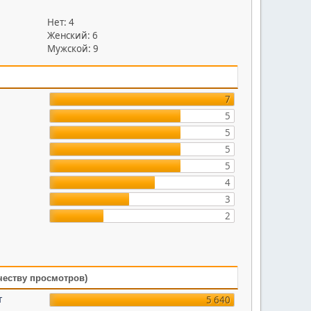
Нет: 4
Женский: 6
Мужской: 9
7
5
5
5
5
4
3
2
честву просмотров)
т
5 640