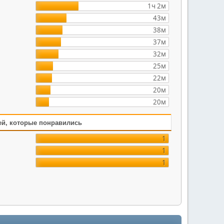
1ч 2м
43м
38м
37м
32м
25м
22м
20м
20м
ей, которые понравились
1
1
1