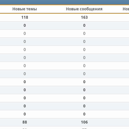
Новые темы
Новые сообщения
Но
118
163
0
0
0
0
0
0
0
0
0
0
0
0
0
0
0
0
0
0
0
0
0
0
0
0
88
106