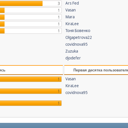
Ars Fed
3
Vasan
1
Mara
1
KiraLee
1
Тоня Бовенко
1
Olgapetrova22
covidnova95
Zuzuka
djodefer
ись
Первая десятка пользовател
Vasan
1
KiraLee
1
covidnova95
1