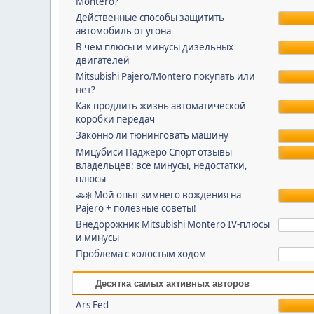
Montero?
Действенные способы защитить
автомобиль от угона
В чем плюсы и минусы дизельных
двигателей
Mitsubishi Pajero/Montero покупать или
нет?
Как продлить жизнь автоматической
коробки передач
Законно ли тюнинговать машину
Мицубиси Паджеро Спорт отзывы
владельцев: все минусы, недостатки,
плюсы
🚗❄️ Мой опыт зимнего вождения на
Pajero + полезные советы!
Внедорожник Mitsubishi Montero IV-плюсы
и минусы
Проблема c холостым ходом
Десятка самых активных авторов
Ars Fed