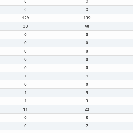
0
0
0
0
129
139
38
48
0
0
0
0
0
0
0
0
0
0
1
1
0
0
1
9
1
3
11
22
0
3
0
7