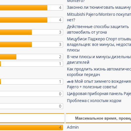
Montero?
Законно ли тюнинговать машину
4
Mitsubishi Pajero/Montero покупа
4
нет?
Действенные способы защитить
3
автомобиль от угона
Мицубиси Паджеро Спорт отзыв
3
владельцев: все минусы, недоста
плюсы
2
В чем плюсы и минусы дизельны
двигателей
1
Как продлить жизнь автоматиче
коробки передач
🚗❄️ Мой опыт зимнего вождения
1
Pajero + полезные советы!
Цифровая приборная панель Paje
0
Проблема c холостым ходом
0
Максимальное время, прове
Admin
4