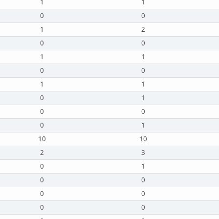
1
1
0
0
1
2
0
0
1
1
0
0
1
1
0
1
0
0
0
1
10
10
2
3
0
1
0
0
0
0
0
0