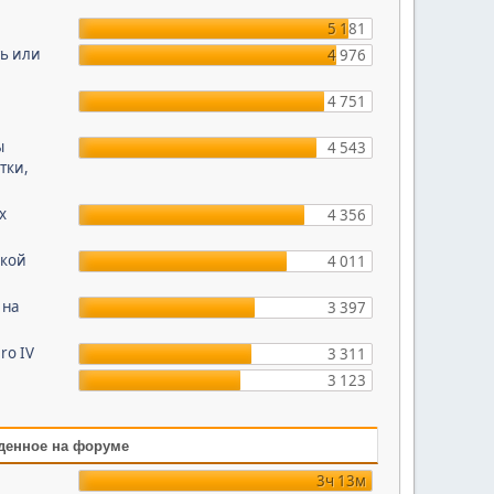
5 181
ть или
4 976
4 751
ы
4 543
тки,
х
4 356
ской
4 011
 на
3 397
ro IV
3 311
3 123
денное на форуме
3ч 13м