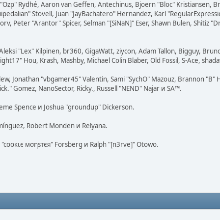
ar "Ozp" Rydhé, Aaron van Geffen, Antechinus, Bjoern "Bloc" Kristiansen,
squipedalian" Stovell, Juan "JayBachatero" Hernandez, Karl "RegularExpr
orv, Peter "Arantor" Spicer, Selman "[SiNaN]" Eser, Shawn Bulen, Shitiz 
Aleksi "Lex" Kilpinen, br360, GigaWatt, ziycon, Adam Tallon, Bigguy, Brun
ight17" Hou, Krash, Mashby, Michael Colin Blaber, Old Fossil, S-Ace, sha
lew, Jonathan "vbgamer45" Valentin, Sami "SychO" Mazouz, Brannon "B" H
ick." Gomez, NanoSector, Ricky., Russell "NEND" Najar и SA™.
 Graeme Spence и Joshua "groundup" Dickerson.
omínguez, Robert Monden и Relyana.
us "cσσкιє мσηѕтєя" Forsberg и Ralph "[n3rve]" Otowo.