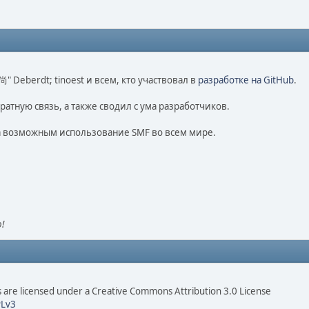
o 尚" Deberdt; tinoest и всем, кто участвовал в
разработке на GitHub
.
ратную связь, а также сводил с ума разработчиков.
ла возможным использование SMF во всем мире.
!
are licensed under a Creative Commons Attribution 3.0 License
Lv3