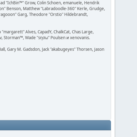
 Brad "IchBin™" Grow, Colin Schoen, emanuele, Hendrik
ession" Benson, Matthew "Labradoodle-360" Kerle, Grudge,
"Dragooon" Garg, Theodore "Orstio" Hildebrandt,
o "margarett" Alves, CapadY, ChalkCat, Chas Large,
dav, Storman™, Wade "sησω" Poulsen и xenovanis.
all, Gary M. Gadsdon, Jack "akabugeyes" Thorsen, Jason