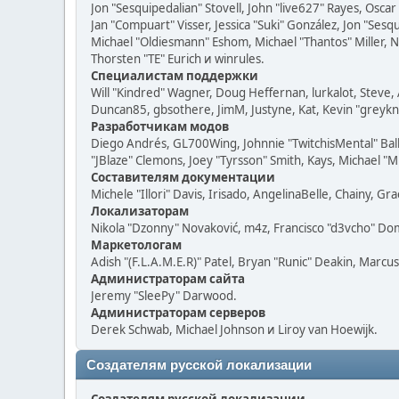
Jon "Sesquipedalian" Stovell, John "live627" Rayes, Osc
Jan "Compuart" Visser, Jessica "Suki" González, Jon "Se
Michael "Oldiesmann" Eshom, Michael "Thantos" Miller, N
Thorsten "TE" Eurich и winrules.
Специалистам поддержки
Will "Kindred" Wagner, Doug Heffernan, lurkalot, Steve, 
Duncan85, gbsothere, JimM, Justyne, Kat, Kevin "greykn
Разработчикам модов
Diego Andrés, GL700Wing, Johnnie "TwitchisMental" Bal
"JBlaze" Clemons, Joey "Tyrsson" Smith, Kays, Michael "M
Составителям документации
Michele "Illori" Davis, Irisado, AngelinaBelle, Chainy,
Локализаторам
Nikola "Dzonny" Novaković, m4z, Francisco "d3vcho" D
Маркетологам
Adish "(F.L.A.M.E.R)" Patel, Bryan "Runic" Deakin, Marc
Администраторам сайта
Jeremy "SleePy" Darwood.
Администраторам серверов
Derek Schwab, Michael Johnson и Liroy van Hoewijk.
Создателям русской локализации