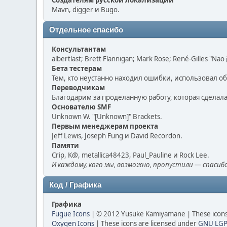
Создателям русской локализации
Mavn, digger и Bugo.
Отдельное спасибо
Консультантам
albertlast; Brett Flannigan; Mark Rose; René-Gilles "Na
Бета тестерам
Тем, кто неустанно находил ошибки, использовал об
Переводчикам
Благодарим за проделанную работу, которая сдела
Основателю SMF
Unknown W. "[Unknown]" Brackets.
Первым менеджерам проекта
Jeff Lewis, Joseph Fung и David Recordon.
Памяти
Crip, K@, metallica48423, Paul_Pauline и Rock Lee.
И каждому, кого мы, возможно, пропустили — спасибо
Код / Графика
Графика
Fugue Icons
| © 2012 Yusuke Kamiyamane | These icons 
Oxygen Icons
| These icons are licensed under
GNU LGP