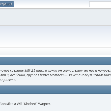
истрация
омог сделать SMF 2.1 таким, какой он сейчас; влияя на нас и направ
лям и, особенно, группе Charter Members — за установку и использо
о проекте.
i" González и Will "Kindred" Wagner.