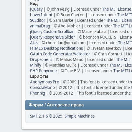
Код
JQuery
| © John Resig | Licensed under
The MIT License
hoverIntent
| © Brian Cherne | Licensed under
The MIT
SCEditor
| © Sam Clarke | Licensed under
The MIT Licen
animaDrag
| © Abel Mohler | Licensed under
The MIT Li
jQuery Custom Scrollbar
| © Maciej Zubala | Licensed u
jQuery Responsive Slider
| © booncon ROCKETS | Licen
At.js
| © chord.luo@gmail.com | Licensed under
The MIT
HTML5 Desktop Notifications
| © Tsvetan Tsvetkov | Li
GAuth Code Generator/Validator
| © Chris Cornutt | L
Dropzone.js
| © Matias Meno | Licensed under
The MIT 
Minify
| © Matthias Mullie | Licensed under
The MIT Lice
PHP-Punycode
| © True B.V. | Licensed under
The MIT L
Шрифты
Anonymous Pro
| © 2009 | This font is licensed under t
ConsolaMono
| © 2012 | This font is licensed under the
Phennig
| © 2009-2012 | This font is licensed under the
Форум / Авторские права
SMF 2.1.6 © 2025
,
Simple Machines