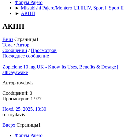
Форум Pajero
►
Mitsubishi Pajero/Montero I,II,III,IV, Sport I, Sport II
►
АКПП
АКПП
Вниз
Страницы
1
Тема
/
Автор
Сообщений
/
Просмотров
Последнее сообщение
Zopiclone 10 mg UK - Know Its Uses, Benefits & Dosage |
allDayawake
Автор roydavis
Сообщений: 0
Просмотров: 1 977
Нояб. 25, 2025, 13:30
от roydavis
Вверх
Страницы
1
Форум Pajero