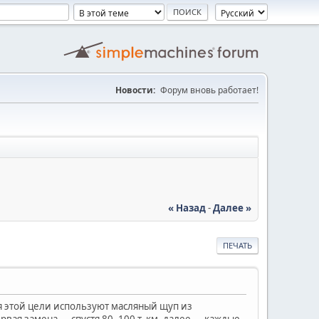
Новости:
Форум вновь работает!
« Назад
-
Далее »
ПЕЧАТЬ
ля этой цели используют масляный щуп из
ервая замена — спустя 80–100 т. км, далее — каждые