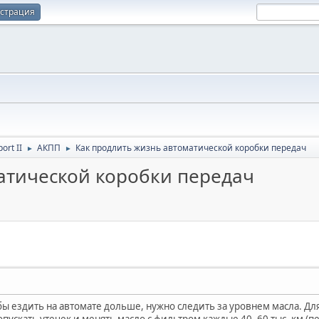
истрация
port II
АКПП
Как продлить жизнь автоматической коробки передач
►
►
атической коробки передач
бы ездить на автомате дольше, нужно следить за уровнем масла. Д
опускать утечек и менять масло с фильтром каждые 40–60 тыс. км (п