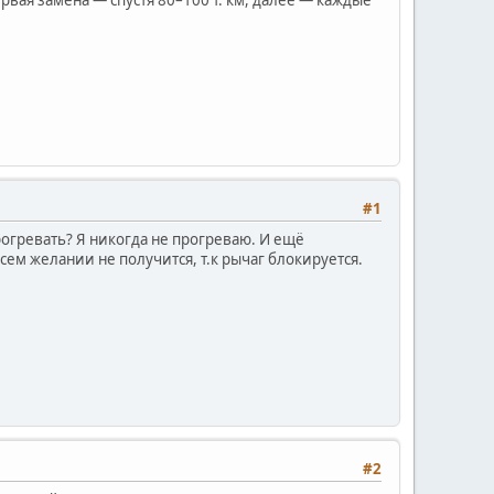
#1
рогревать? Я никогда не прогреваю. И ещё
ем желании не получится, т.к рычаг блокируется.
#2