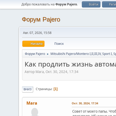
Добро пожаловать на
Форум Pajero
.
Войти
Рег
Форум Pajero
Авг. 07, 2026, 15:58
Начало
Поиск
Форум Pajero
Mitsubishi Pajero/Montero I,II,III,IV, Sport I, S
►
Как продлить жизнь автом
Автор Mara, Окт. 30, 2024, 17:34
Страницы
1
ВНИЗ
Mara
Окт. 30, 2024, 17:34
Совет от моего папы. Что
двигателя. НЕ нужно не д