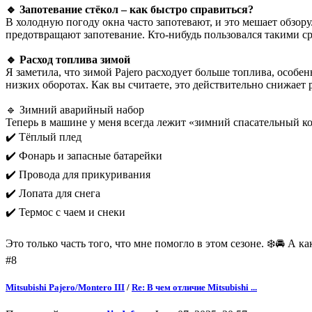
🔹 Запотевание стёкол – как быстро справиться?
В холодную погоду окна часто запотевают, и это мешает обзор
предотвращают запотевание. Кто-нибудь пользовался такими с
🔹 Расход топлива зимой
Я заметила, что зимой Pajero расходует больше топлива, особе
низких оборотах. Как вы считаете, это действительно снижает 
🔹 Зимний аварийный набор
Теперь в машине у меня всегда лежит «зимний спасательный к
✔️ Тёплый плед
✔️ Фонарь и запасные батарейки
✔️ Провода для прикуривания
✔️ Лопата для снега
✔️ Термос с чаем и снеки
Это только часть того, что мне помогло в этом сезоне. ❄️🚘 А 
#8
Mitsubishi Pajero/Montero III
/
Re: В чем отличие Mitsubishi ...