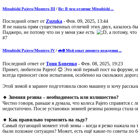
Mitsubishi Pajero/Montero III
/
Re: В чем отличие Mitsubishi ...
Последний ответ от
Zuzuka
- Фев. 09, 2025, 13:44
Я не нашла прям существенных отличий этих двух, казалось бы,
Паджеро, не потому что он у меня уже есть
, а потому, чт
#7
Mitsubishi Pajero/Montero IV
/
🚗❄️ Мой опыт зимнего вождения ...
Последний ответ от
Тоня Бовенко
- Фев. 08, 2025, 19:23
Привет, любители Pajero! 😊 Это мой первый пост на форуме, 
всегда приносит свои испытания, особенно на скользких дорога
Этой зимой я заранее подготовила свою машину и хочу рассказа
🔹 Зимняя резина – необходимость или излишество?
Честно говоря, раньше я думала, что колеса Pajero справятся 
недостаточно. После установки зимней резины разница стала 
🔹 Как правильно тормозить на льду?
Самый пугающий момент этой зимы – когда я резко нажала на то
были похожие ситуации? Может, есть ещё какие-то советы по