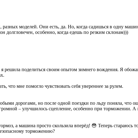
 разных моделей. Они есть, да. Но, когда садишься в одну машин
о он долгловечен, особенно, когда едешь по резким склонам)))
и я решила поделиться своим опытом зимнего вождения. Я обожаю
х.
ть, что мне помогло чувствовать себя увереннее за рулем.
с любыми дорогами, но после одной поездки по льду поняла, что 
огромной – улучшилось сцепление, особенно при торможении. А
рмоз, а машина просто скользила вперёд! 😳 Теперь стараюсь то
 безопасному торможению?