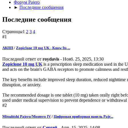
Форум Pajero
►
Последние сообщения
Последние сообщения
Страницы
1
2
3
4
#1
АКПП
/
Zopiclone 10 mg UK - Know Its ...
Последний ответ от
roydavis
- Нояб. 25, 2025, 13:30
Zopiclone 10 mg UK
is a prescription sleep medication used in the UK
and acts on the brain's GABA receptors to promote calmness and restfu
The key benefits include improved sleep duration, reduced nighttime res
disruption, or anxiety.
The recommended dosage is one tablet (10 mg) taken orally right befor
used under medical supervision to prevent dependence or withdrawa
#2
Mitsubishi Pajero/Montero IV
/
Цифровая приборная панель Paje...
Последний ответ от
Сергей
- Апр. 15, 2025, 14:08