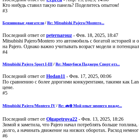
Кто нибудь ставил такую панель? Поделитесь опытом!
#3
Бензиновые двигатели
/
Re: Mitsubishi Pajero/Montero...
Последний ответ от
peternarouz
- Фев. 18, 2025, 18:47
Mitsubishi Pajero/Montero это автомобиль с богатой историей
на Pajero. Однако важно учитывать возраст модели и потенциа
#4
Mitsubishi Pajero Sport I-III
/
Re: Мицубиси Паджеро Спорт отз...
Последний ответ от
Hodan11
- Фев. 17, 2025, 00:06
По сравнению с более дорогими конкурентами, такими как Land
цене.
#5
Mitsubishi Pajero/Montero IV
/
Re: 🚗❄️ Мой опыт зимнего вожде...
Последний ответ от
Olgapetrova22
- Фев. 13, 2025, 18:26
Зимой я заметила, что Pajero начал потреблять больше топлива
долго, а начинать движение на низких оборотах. Расход немног
#6