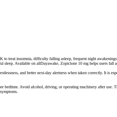
 to treat insomnia, difficulty falling asleep, frequent night awakenings,
l sleep. Available on allDayawake, Zopiclone 10 mg helps users fall asl
tlessness, and better next-day alertness when taken correctly. It is espe
e bedtime. Avoid alcohol, driving, or operating machinery after use. Th
l symptoms.